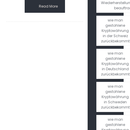
Wiederherstellu
Read More
beauftr
wie man
gestohlene
Kryptowährung
in der Schweiz
zurückbekommt
wie man
gestohlene
Kryptowährung
in Deutschland
zurückbekommt
wie man
gestohlene
Kryptowährung
in Schweden
zurückbekommt
wie man
gestohlene
Kryptowährung