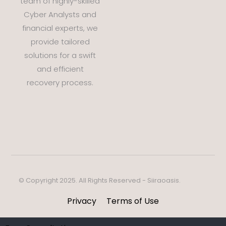
team of highly-skilled
Recover
Cyber Analysts and
y
financial experts, we
Services
provide tailored
solutions for a swift
and efficient
recovery process.
© Copyright 2025. All Rights Reserved - Siiraoasis.
Privacy
Terms of Use