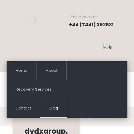
Phone Number
+44 (7441) 392531
Home
About
Recovery Services
Contact
Blog
September 24, 2025
dydxgroup.