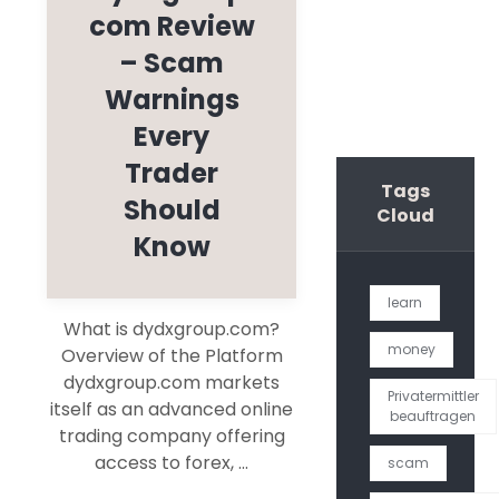
com Review
– Scam
Warnings
Every
Trader
Tags
Should
Cloud
Know
learn
What is dydxgroup.com?
money
Overview of the Platform
dydxgroup.com markets
Privatermittler
itself as an advanced online
beauftragen
trading company offering
access to forex, ...
scam