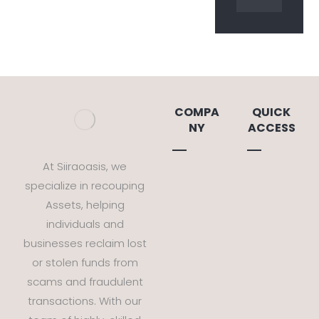
COMPA
QUICK
NY
ACCESS
At Siiraoasis, we
Home
Blog
specialize in recouping
About
News
Assets, helping
Us
FAQ
individuals and
businesses reclaim lost
Resourc
Contact
or stolen funds from
e Center
us
scams and fraudulent
transactions. With our