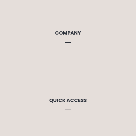
COMPANY
Home
About Us
Resource Center
Recovery Services
QUICK ACCESS
Blog
News