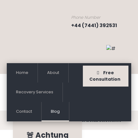
Phone Number
+44 (7441) 392531
Home
About
Free
Consultation
Recovery Services
Contact
Blog
wie man Investitionen zurückbekommt
🚨 Achtung