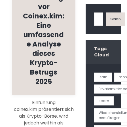
vor
Coinex.kim:
Eine
umfassend
e Analyse
Tags
dieses
Cloud
Krypto-
Betrugs
learn
mon
2025
Privatermittler 
scam
Einführung
coinex.kim präsentiert sich
Wiederherstellu
als Krypto-Börse, wird
beauftragen
jedoch weithin als