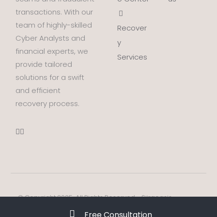
transactions. With our
team of highly-skilled
Recover
Cyber Analysts and
y
financial experts, we
Services
provide tailored
solutions for a swift
and efficient
recovery process.
© Copyright 2025. All Rights Reserved - Siiraoasis.
Free Consultation