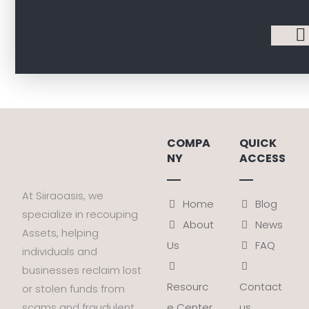
COMPA
QUICK
NY
ACCESS
At Siiraoasis, we
Home
Blog
specialize in recouping
About
News
Assets, helping
Us
FAQ
individuals and
businesses reclaim lost
Resourc
Contact
or stolen funds from
e Center
us
scams and fraudulent